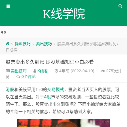
K线学院
操盘技巧
卖出技巧
股票卖出多久到账 炒股基础知识小
>
>
>
白必看
股票卖出多久到账 炒股基础知识小白必看
卖出技巧
K线君
4年前 (2022-04-19)
275次浏
览
0个评论
港股
和美股采用T+0的
交易模式
，投资者当天买入的股票，可
以在当天卖出。对于
A股
市场的交易规则，一些投资者就比较
陌生了。那么，股票卖出多久到账呢？下面小编就给大家简单
的介绍一下相关的信息，希望可以帮助到大家。