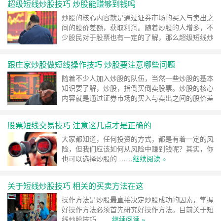
超级短线炒股技巧 炒股能赚够到钱吗
炒股的核心内容就是通过证券市场的买入与卖出之
间的股价差额，获取利润。随着炒股的人增多，不
少股民对于股票也有一定的了解，那么超级短线炒
股 ……
继续阅读 »
跟庄家炒股做短线操作技巧 炒股要注意哪些问题
随着不少人加入炒股的队伍，当然一些炒股的基本
知识要了解，炒股，指倒买倒卖股票。炒股的核心
内容就是通过证券市场的买入与卖出之间的股价差
额，获取 ……
继续阅读 »
股票短线交易技巧 注意这几点才是正确的
大家都知道，任何投资的方式，都是有着一定的风
险，但我们应该如何从风险中赚到钱呢？其实，你
也可以选择炒股的 ……
继续阅读 »
关于短线炒股技巧 相关的买卖方法在这
操作方法是炒股最直接决定炒股成功的因素，掌握
好操作方法必须首先研究好操作方法。目前关于短
线炒股技巧 ……
继续阅读 »