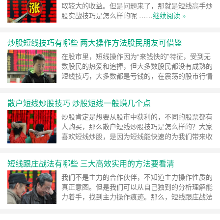
取较大的收益。但是问题来了，那就是短线高手炒
股实战技巧是怎么样的呢 ……
继续阅读 »
炒股短线技巧有哪些 两大操作方法股民朋友可借鉴
在股市里，短线操作因为“来钱快的”特征，受到无
数股民的热爱和追捧，但大多数股民都没有成熟的
短线技巧，大多数都是亏钱的，在震荡的股市行情
中 ……
继续阅读 »
散户短线炒股技巧 炒股短线一般赚几个点
炒股肯定是想要从股市中获利的，不同的股票都有
人购买，那么散户短线炒股技巧是怎么样的？大家
喜欢短线炒股，是因为短线能快速的为我们带来收
益。炒股短线 ……
继续阅读 »
短线跟庄战法有哪些 三大高效实用的方法要看清
我们不是主力的合作伙伴，不知道主力操作性质的
真正意图。但是我们可以从自己独到的分析理解能
力着手，找到主力操作痕迹。那么，短线跟庄战法
有哪些呢 ……
继续阅读 »