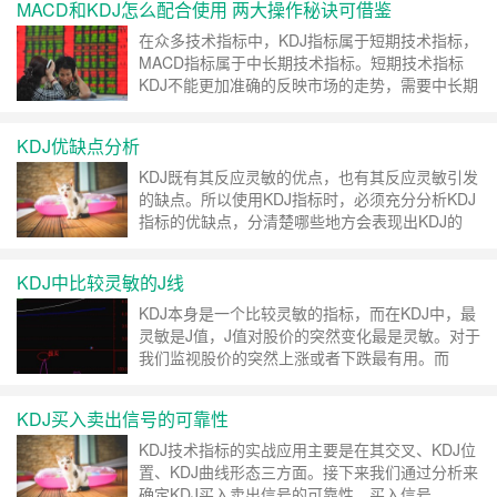
MACD和KDJ怎么配合使用 两大操作秘诀可借鉴
在众多技术指标中，KDJ指标属于短期技术指标，
MACD指标属于中长期技术指标。短期技术指标
KDJ不能更加准确的反映市场的走势，需要中长期
技术指标MACD来修正 ……
继续阅读 »
KDJ优缺点分析
KDJ既有其反应灵敏的优点，也有其反应灵敏引发
的缺点。所以使用KDJ指标时，必须充分分析KDJ
指标的优缺点，分清楚哪些地方会表现出KDJ的
……
继续阅读 »
KDJ中比较灵敏的J线
KDJ本身是一个比较灵敏的指标，而在KDJ中，最
灵敏是J值，J值对股价的突然变化最是灵敏。对于
我们监视股价的突然上涨或者下跌最有用。而
……
继续阅读 »
KDJ买入卖出信号的可靠性
KDJ技术指标的实战应用主要是在其交叉、KDJ位
置、KDJ曲线形态三方面。接下来我们通过分析来
确定KDJ买入卖出信号的可靠性。买入信号 ……