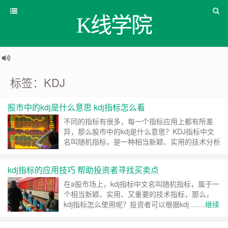
K线学院
标签：KDJ
股市中的kdj是什么意思 kdj指标怎么看
不同的指标有很多，每一个指标应用上都有所差
异，那么股市中的kdj是什么意思？KDJ指标中文
名叫随机指标，是一种相当新颖、实用的技术分析
指标，它起先 ……
继续阅读 »
kdj指标的应用技巧 帮助投资者寻找买卖点
在a股市场上，kdj指标中文名叫随机指标，属于一
个相当新颖、实用、又重要的技术指标，那么，
kdj指标怎么使用呢？投资者可以根据kdj ……
继续
阅读 »