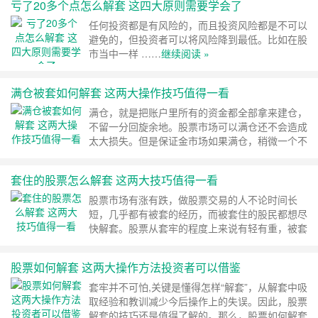
亏了20多个点怎么解套 这四大原则需要学会了
任何投资都是有风险的，而且投资风险都是不可以
避免的，但投资者可以将风险降到最低。比如在股
市当中一样 ……
继续阅读 »
满仓被套如何解套 这两大操作技巧值得一看
满仓，就是把账户里所有的资金都全部拿来建仓，
不留一分回旋余地。股票市场可以满仓还不会造成
太大损失。但是保证金市场如果满仓，稍微一个不
利的波动就可能造成大损失 ……
继续阅读 »
套住的股票怎么解套 这两大技巧值得一看
股票市场有涨有跌，做股票交易的人不论时间长
短，几乎都有被套的经历，而被套住的股民都想尽
快解套。股票从套牢的程度上来说有轻有重，被套
的深浅程度不一样 ……
继续阅读 »
股票如何解套 这两大操作方法投资者可以借鉴
套牢并不可怕,关键是懂得怎样“解套”，从解套中吸
取经验和教训减少今后操作上的失误。因此，股票
解套的技巧还是值得了解的。那么，股票如何解套