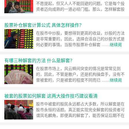
不愿提起，但又人人不能回避的问题。它是每个投
资者迈向成熟的一道必经门槛。那么，怎样解套股
票呢 ……
继续阅读 »
股票补仓解套计算公式 具体怎样操作？
在股市中炒股，要想得到更高的收益，炒股的方法
是非常重要的，因此，选择合适自己的炒股方式是
何必要的事情。当股市股票补仓解套 ……
继续阅
读 »
有哪三种解套的方法 什么是解套？
在股票市场上，风云瞬间突变的情况是常常见到
的，因此，不管是散户，还是机构操盘手，没有不
曾被套的，只是被套的程度不同而已 ……
继续阅
读 »
被套的股票如何解套 这两大操作技巧建议看清
股市中被套的股民永远都占大多数，所以解套是在
股市永恒的话题。真正能实现完全解套的投资者可
谓凤毛麟角，即便真的解套了，能否保证后期不在
陷入困境 ……
继续阅读 »