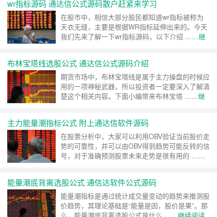
wr指标源码 通达信公式源码散户赶紧来学习
在股市中，相信大部分股民都知道wr指标被称为
天衣无缝，主要是根据WR指标延伸出来的。今天
我们先来了解一下wr指标源码，以下介绍 ……
继
续阅读 »
布林宝塔线选股公式 通达信公式源码介绍
期货市场中，布林宝塔线是属于主力操盘的时候应
用的一项神秘武器，所以投资者一定要深入了解清
楚这个相关内容。下面小编带来布林宝塔 ……
继
续阅读 »
主力能量潮指标公式 附上通达信软件源码
在股票分析中，大家可以利用OBV验证当前股价走
势的可靠性，并可以由OBV得到趋势可能反转的信
号，对于准确预测股票未来走势是很有用的 ……
继续阅读 »
能量潮底背离选股公式 通信达软件公式源码
能量潮指标是通过统计成交量变动的趋势来推测股
价趋势，其理论基础是“能量是因，股价是果”。那
么，能量潮底背离选股公式是什么 ……
继续阅读