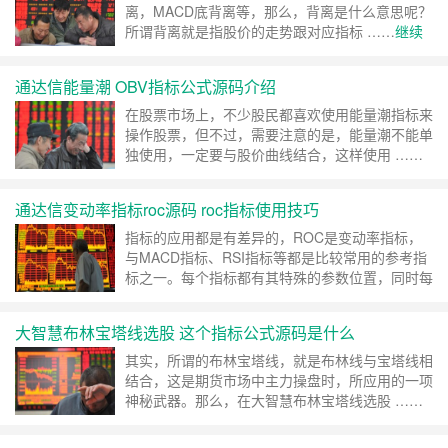
离，MACD底背离等，那么，背离是什么意思呢？
所谓背离就是指股价的走势跟对应指标 ……
继续
阅读 »
通达信能量潮 OBV指标公式源码介绍
在股票市场上，不少股民都喜欢使用能量潮指标来
操作股票，但不过，需要注意的是，能量潮不能单
独使用，一定要与股价曲线结合，这样使用 ……
继续阅读 »
通达信变动率指标roc源码 roc指标使用技巧
指标的应用都是有差异的，ROC是变动率指标，
与MACD指标、RSI指标等都是比较常用的参考指
标之一。每个指标都有其特殊的参数位置，同时每
个指标都有一个特殊 ……
继续阅读 »
大智慧布林宝塔线选股 这个指标公式源码是什么
其实，所谓的布林宝塔线，就是布林线与宝塔线相
结合，这是期货市场中主力操盘时，所应用的一项
神秘武器。那么，在大智慧布林宝塔线选股 ……
继续阅读 »