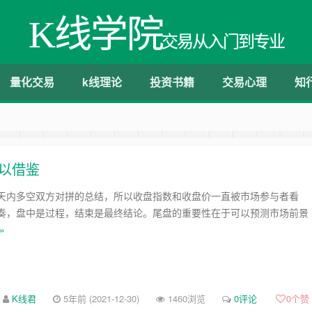
K线学院
交易从入门到专业
量化交易
k线理论
投资书籍
交易心理
知
以借鉴
天内多空双方对拼的总结，所以收盘指数和收盘价一直被市场参与者看
奏，盘中是过程，结束是最终结论。尾盘的重要性在于可以预测市场前景
»
K线君
5年前 (2021-12-30)
1460浏览
0评论
0
个赞