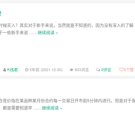
！
时候买入？其实对于新手来说，当然就是不知道的，因为没有深入的了解
于一些新手来说 ……
继续阅读 »
K线君
5年前 (2021-12-30)
833浏览
0评论
0
个赞
合竞价指在某品种某月份合约每一交易日开市前5分钟内进行。但是对于
，都是需要知道早 ……
继续阅读 »