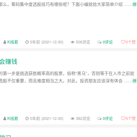
那么，筹码集中度选股技巧有哪些呢？下面小编就给大家简单介绍 ……
继
K线君
5年前 (2021-12-30)
506浏览
0评论
0
个赞
会赚钱
的第一步是挑选获胜概率高的股票，俗称“黑马”，否则等于在入市之前就
选股不仅重要，而且难度相当之大。对此，投资朋友应该深有体会 ……
继
K线君
5年前 (2021-12-30)
382浏览
0评论
0
个赞