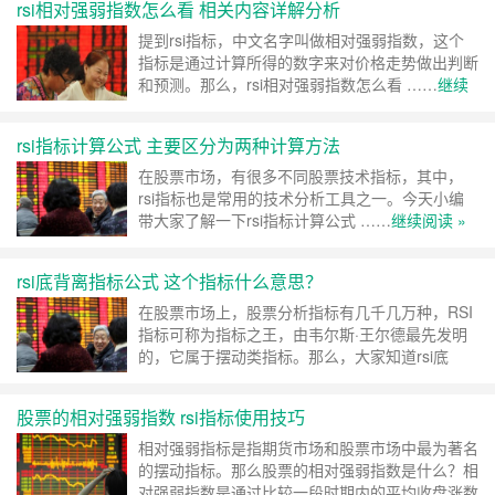
rsi相对强弱指数怎么看 相关内容详解分析
提到rsi指标，中文名字叫做相对强弱指数，这个
指标是通过计算所得的数字来对价格走势做出判断
和预测。那么，rsi相对强弱指数怎么看 ……
继续
阅读 »
rsi指标计算公式 主要区分为两种计算方法
在股票市场，有很多不同股票技术指标，其中，
rsi指标也是常用的技术分析工具之一。今天小编
带大家了解一下rsi指标计算公式 ……
继续阅读 »
rsi底背离指标公式 这个指标什么意思？
在股票市场上，股票分析指标有几千几万种，RSI
指标可称为指标之王，由韦尔斯·王尔德最先发明
的，它属于摆动类指标。那么，大家知道rsi底
……
继续阅读 »
股票的相对强弱指数 rsi指标使用技巧
相对强弱指标是指期货市场和股票市场中最为著名
的摆动指标。那么股票的相对强弱指数是什么？相
对强弱指数是通过比较一段时期内的平均收盘涨数