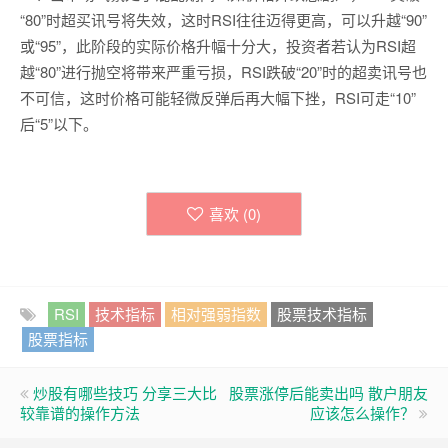
“80”时超买讯号将失效，这时RSI往往迈得更高，可以升越“90”
或“95”，此阶段的实际价格升幅十分大，投资者若认为RSI超
越“80”进行抛空将带来严重亏损，RSI跌破“20”时的超卖讯号也
不可信，这时价格可能轻微反弹后再大幅下挫，RSI可走“10”
后“5”以下。
喜欢 (
0
)
RSI
技术指标
相对强弱指数
股票技术指标
股票指标
炒股有哪些技巧 分享三大比
股票涨停后能卖出吗 散户朋友
较靠谱的操作方法
应该怎么操作？