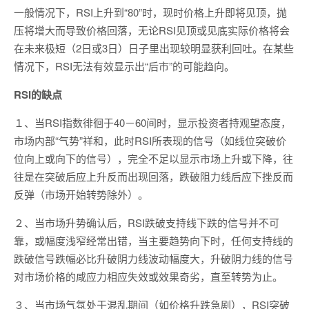
一般情况下，RSI上升到“80”时，现时价格上升即将见顶，抛
压将增大而导致价格回落，无论RSI见顶或见底实际价格将会
在未来极短（2日或3日）日子里出现较明显获利回吐。在某些
情况下，RSI无法有效显示出“后市”的可能趋向。
RSI的缺点
１、当RSI指数徘徊于40－60间时，显示投资者持观望态度，
市场内部“气势”祥和，此时RSI所表现的信号（如线位突破价
位向上或向下的信号），完全不足以显示市场上升或下降，往
往是在突破后应上升反而出现回落，跌破阻力线后应下挫反而
反弹（市场开始转势除外）。
２、当市场升势确认后，RSI跌破支持线下跌的信号并不可
靠，或幅度浅窄经常出错，当主要趋势向下时，任何支持线的
跌破信号跌幅必比升破阴力线波动幅度大，升破阴力线的信号
对市场价格的咸应力相应失效或效果奇劣，直至转势为止。
３、当市场气氛处于混乱期间（如价格升跌急剧），RSI突破