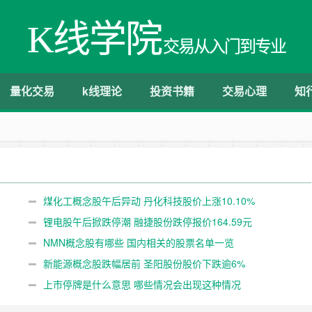
K线学院
交易从入门到专业
量化交易
k线理论
投资书籍
交易心理
知
煤化工概念股午后异动 丹化科技股价上涨10.10%
锂电股午后掀跌停潮 融捷股份跌停报价164.59元
NMN概念股有哪些 国内相关的股票名单一览
新能源概念股跌幅居前 圣阳股份股价下跌逾6%
上市停牌是什么意思 哪些情况会出现这种情况