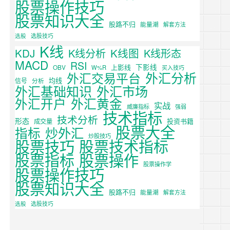
股票操作技巧
股票知识大全
股路不归
能量潮
解套方法
选股
选股技巧
K线
KDJ
K线图
K线分析
K线形态
MACD
RSI
下影线
上影线
OBV
W%R
买入技巧
外汇分析
外汇交易平台
均线
信号
分析
外汇基础知识
外汇市场
外汇开户
外汇黄金
实战
威廉指标
强弱
技术指标
技术分析
形态
投资书籍
成交量
股票大全
炒外汇
指标
炒股技巧
股票技巧
股票技术指标
股票操作
股票指标
股票操作学
股票操作技巧
股票知识大全
股路不归
能量潮
解套方法
选股
选股技巧