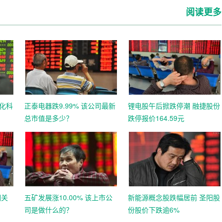
阅读更多
化科
正泰电器跌9.99% 该公司最新
锂电股午后掀跌停潮 融捷股份
总市值是多少？
跌停报价164.59元
相关
五矿发展涨10.00% 该上市公
新能源概念股跌幅居前 圣阳股
司是做什么的？
份股价下跌逾6%