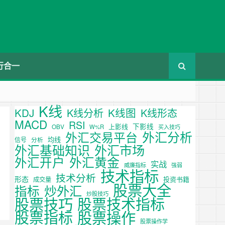
行合一
K线
KDJ
K线图
K线分析
K线形态
MACD
RSI
下影线
上影线
OBV
W%R
买入技巧
外汇分析
外汇交易平台
均线
信号
分析
外汇基础知识
外汇市场
外汇开户
外汇黄金
实战
威廉指标
强弱
技术指标
技术分析
形态
投资书籍
成交量
股票大全
炒外汇
指标
炒股技巧
股票技巧
股票技术指标
股票操作
股票指标
股票操作学