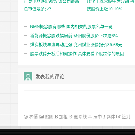
正泰电器跌9.99% 该公司最新
煤化工概念股午后异动 丹
总市值是多少？
技股价上涨10.10%
NMN概念股有哪些 国内相关的股票名单一览
新能源概念股跌幅居前 圣阳股份股价下跌逾6%
煤炭板块早盘异动走强 兖州煤业涨停报价35.68元
股票跌停开板后如何操作 具体要看个股跌停的原因
发表我的评论
表情
贴图
加粗
删除线
居中
斜体
签到