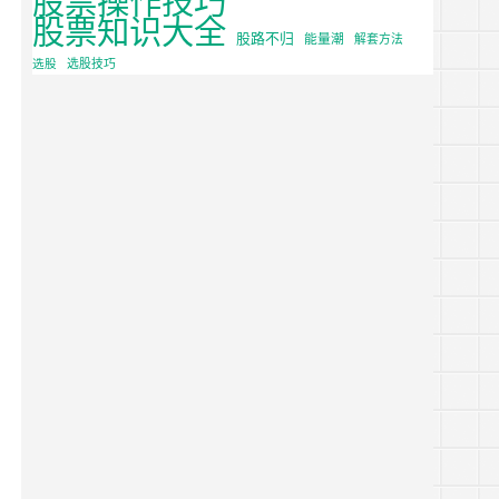
股票知识大全
股路不归
能量潮
解套方法
选股
选股技巧