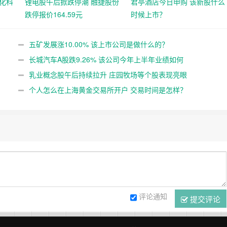
化科
锂电股午后掀跌停潮 融捷股份
君亭酒店今日申购 该新股什么
跌停报价164.59元
时候上市？
五矿发展涨10.00% 该上市公司是做什么的？
长城汽车A股跌9.26% 该公司今年上半年业绩如何
乳业概念股午后持续拉升 庄园牧场等个股表现亮眼
个人怎么在上海黄金交易所开户 交易时间是怎样？
评论通知
提交评论