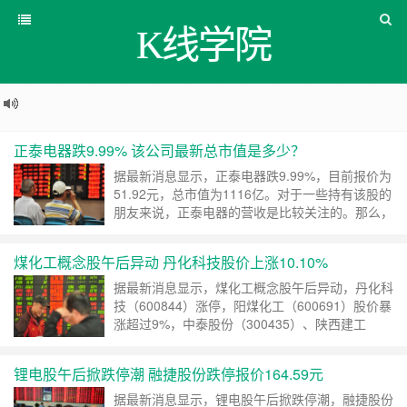
K线学院
正泰电器跌9.99% 该公司最新总市值是多少？
据最新消息显示，正泰电器跌9.99%，目前报价为
51.92元，总市值为1116亿。对于一些持有该股的
朋友来说，正泰电器的营收是比较关注的。那么，
正泰电器营收情况是怎么样的呢？我们来简单的
……
继续阅读 »
煤化工概念股午后异动 丹化科技股价上涨10.10%
据最新消息显示，煤化工概念股午后异动，丹化科
技（600844）涨停，阳煤化工（600691）股价暴
涨超过9%，中泰股份（300435）、陕西建工
（600248）等个股也纷纷上扬。那么，煤化工股
票有哪些呢？我们来了解 ……
继续阅读 »
锂电股午后掀跌停潮 融捷股份跌停报价164.59元
据最新消息显示，锂电股午后掀跌停潮，融捷股份