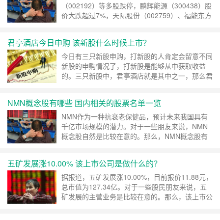
（002192）等多股跌停，鹏辉能源（300438）股
价大跌超过7%，天际股份（002759）、福能东方
（300173）等个股也纷纷下挫。那么，锂电股票
都有哪些呢？一起来 ……
继续阅读 »
君亭酒店今日申购 该新股什么时候上市？
今日有三只新股申购，打新股的人肯定会留意不同
新股的申购情况了，打新股是能够从中获取收益
的。三只新股中，君亭酒店就是其中之一，那么君
亭酒店今日申购，发行价格是多少？该新股什么
……
继续阅读 »
NMN概念股有哪些 国内相关的股票名单一览
NMN作为一种抗衰老保健品，预计未来我国具有
千亿市场规模的潜力。对于一些朋友来说，NMN
概念股自然是比较在意的。那么，NMN概念股有
哪些呢？下文小编就给大家简单的介绍一下相关的
……
继续阅读 »
五矿发展涨10.00% 该上市公司是做什么的？
据报道，五矿发展涨10.00%，目前报价11.88元，
总市值为127.34亿。对于一些股民朋友来说，五
矿发展的主营业务是比较在意的。那么，该上市公
司是做什么的呢？我们来简单的了解一下相关的
……
继续阅读 »