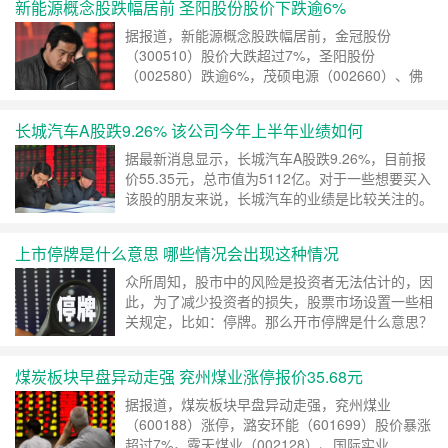
新能源概念股跌幅居前 圣阳股份股价下跌逾6%
据报道，新能源概念股跌幅居前，金冠股份
（300510）股价大跌超过7%，圣阳股份
（002580）跌逾6%，茂硕电源（002660）、佛
塑科技（000973）等个股也纷纷跟跌。那么，新
能源概念股有哪些呢？我们来了解一下 ……
继续
长城汽车A股跌9.26% 该公司今年上半年业绩如何
阅读 »
据最新消息显示，长城汽车A股跌9.26%，目前报
价55.35元，总市值为5112亿。对于一些想要买入
该股的朋友来说，长城汽车的业绩是比较关注的。
那么，该公司今年上半年业绩如何呢？我们来简
……
继续阅读 »
上市停牌是什么意思 哪些情况会出现这种情况
众所周知，股市中的风险是投资者无法估计的，因
此，为了减少投资者的损失，股票市场设置一些相
关规定，比如：停牌。那么开市停牌是什么意思？
哪些情况下会出现这种情况？下面一起来了解一下
……
继续阅读 »
煤炭板块早盘异动走强 兖州煤业涨停报价35.68元
据报道，煤炭板块早盘异动走强，兖州煤业
（600188）涨停，潞安环能（601699）股价暴涨
超过7%，露天煤业（002128）、国际实业