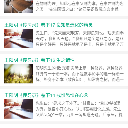
在物则为理。如此心在事父则为孝，在事君则为忠
之类。”先生因谓之曰：“诸君要识得我立言宗旨。
我如今说个心即理是如何，只为世人分心与理为
二，故便有许多病痛。如五伯攘夷狄，尊周室，都
王阳明《传习录》卷下17 良知是造化的精灵
是一个私心，便不当理。人却说他做得当理。只心
有朱纯，往往悦慕其所为，要来外面做得好看，却
先生曰：“‘先天而天弗违’，天即良知也。‘后天而奉
与心全不相干。 ……
继续阅读 »
天时’，良知即天也。”“良知只是个是非之心，是非
只是个好恶。只好恶就尽了是非，只是非就尽了万
事万变。” ……
继续阅读 »
王阳明《传习录》卷下16 生之谓性
阳明先生的“致良知”实际上是一种修养，这种修养
终身专一于治一本，而不是就事论事的遇一标治一
标。终身于治本（致良知）。如常青之树，而遇一
标治一标（格物），就象无根之树。这个比喻可说
是恰当不过的。 ……
继续阅读 »
王阳明《传习录》卷下14 戒惧恐惧在心念
先生曰：“是求之于外了。”甘泉曰：“若以格物理
为外，是自小其心也。”九川甚喜旧说之是。先生
又论“尽心”一章，九川一闻却遂无疑。后家居，复
以格物遗质。先生答云：“但能实地用功，久当自
释。”山间乃自录《大学》旧本读之，觉朱子格物