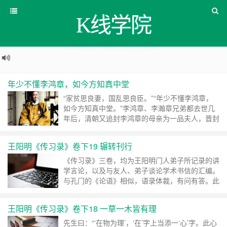
K线学院
年少不懂李鸿章，如今方知真中堂
“家贫思良妻，国乱思良臣。”“年少不懂李鸿章，
如今方知真中堂。”李鸿章、李瀚章兄弟都去世几
年后，清朝又追封李鸿章的母亲为一品夫人，晋封
为一品伯夫人，晋赠一品侯夫人。说明清庭仍怀念
着她，感情是真挚的。 ……
继续阅读 »
王阳明《传习录》卷下19 辗转刊行
《传习录》三卷，均为王阳明门人弟子所记录的讲
学言论，以及与友人、弟子谈论学术书信的汇编。
与孔门的《论语》相似，语录体裁，有问有答。此
书包涵了王阳明全部的哲学体系及其基本主张，是
研究修习阳明心学的基本着作，堪称王门之圣书，
王阳明《传习录》卷下18 一草一木皆有理
心学之经典。 ……
继续阅读 »
先生曰：“‘在物为理’，‘在’字上当添一‘心’字。此心