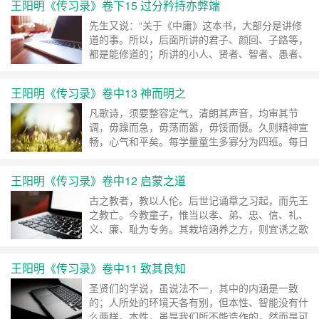
王阳明《传习录》卷下15 过分矜持亦弊端
之说非是。然亦疑先生以意之所在为物，物字未
明。 ……
继续阅读 »
先生又说：“关于《中庸》这本书，大部分是讲修
道的事。所以，后面所讲的君子、颜回、子路等，
都是能修道的；所讲的小人、贤者、智者、愚者、
不肖者、平民百姓，都是不能修道的；另外所讲的
舜、文王、周公、孔子等至诚至圣的人，则又是自
王阳明《传习录》卷中13 神而明之
然修道的圣人。” ……
继续阅读 »
凡歌诗，须要整容定气，清朗其声音，均审其节
调，毋躁而急，毋荡而嚣，毋馁而慑。久则精神宣
畅，心气和平矣。每学量童生多寡分为四班。每日
轮一班歌诗，其余皆就席敛容肃听。每五日则总四
班递歌于本学。每朔望集各学会歌于书院。 ……
王阳明《传习录》卷中12 启蒙之道
继续阅读 »
古之教者，教以人伦。后世记诵章之习起，而先王
之教亡。今教童子，惟当以孝、弟、忠、信、礼、
义、廉、耻为专务。其栽培涵养之方，则宜诱之歌
诗以发其志意，导之习礼以肃其威仪，讽之读书以
开其知觉。今人往往以歌诗、习礼为不切时务，此
王阳明《传习录》卷中11 致其良知
皆末俗庸鄙之见，乌足以知古人立教之意哉？
……
继续阅读 »
圣贤们的学说，虽说法不一，其中的内涵是一致
的；人所处的环境天各有别，但本性、智能没有什
么两样。本性，虽是我们所不能造作的，然而是可