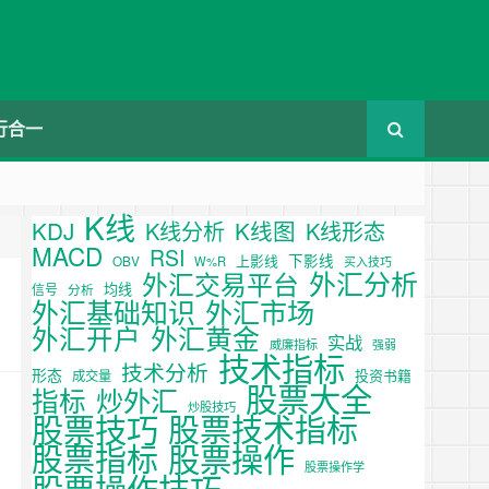
行合一
K线
KDJ
K线图
K线分析
K线形态
MACD
RSI
下影线
上影线
OBV
W%R
买入技巧
外汇分析
外汇交易平台
均线
信号
分析
外汇基础知识
外汇市场
外汇开户
外汇黄金
实战
威廉指标
强弱
技术指标
技术分析
形态
投资书籍
成交量
股票大全
炒外汇
指标
炒股技巧
股票技巧
股票技术指标
股票操作
股票指标
股票操作学
股票操作技巧