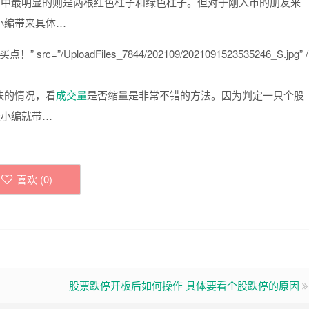
图中最明显的则是两根红色柱子和绿色柱子。但对于刚入市的朋友来
小编带来具体…
rc=”/UploadFiles_7844/202109/2021091523535246_S.jpg” /
跌的情况，看
成交量
是否缩量是非常不错的方法。因为判定一只个股
天小编就带…
喜欢 (
0
)
股票跌停开板后如何操作 具体要看个股跌停的原因