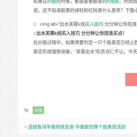
如果在
炒股
的时候，都需要看股票的
K线图
，然而
说，还不知道股票的绿柱和红柱是什么意思？下面
<img alt="出水芙蓉k线
买入技巧
分分钟让你找准买点！” s
>
出水芙蓉k线买入技巧 分分钟让你找准买点！
在炒股过程中，如果想要判定一只个股是否已经止
是否形成强势突破，“芙蓉出水”形态当仁不让。今
K线
造纸板块早盘持续走高 华泰股份等个股表现活跃