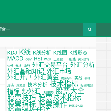
行合一
K线
KDJ
K线图
K线分析
K线形态
MACD
RSI
下影线
上影线
OBV
W%R
买入技巧
外汇分析
外汇交易平台
均线
信号
分析
外汇基础知识
外汇市场
外汇开户
外汇黄金
实战
威廉指标
强弱
技术指标
技术分析
形态
投资书籍
成交量
股票大全
炒外汇
指标
炒股技巧
股票技巧
股票技术指标
股票操作
股票指标
股票操作学
股票操作技巧