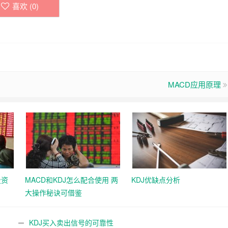
喜欢 (
0
)
MACD应用原理
投资
MACD和KDJ怎么配合使用 两
KDJ优缺点分析
大操作秘诀可借鉴
KDJ买入卖出信号的可靠性