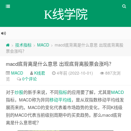
K线学院
技术指标
MACD
macd底背离是什么意思 出现底背离股
>
>
>
票会涨吗？
macd底背离是什么意思 出现底背离股票会涨吗？
MACD
K线君
4年前 (2022-10-01)
887次浏
览
0个评论
对于
炒股
的新手来说，不同
指标
的应用要了解，尤其是
MACD
指标，MACD称为异同
移动平均线
，是从双指数移动平均线发
展而来的。MACD的变化代表着市场趋势的变化，不同K线级
别的MACD代表当前级别周期中的买卖趋势。那么macd底背
离是什么意思呢？