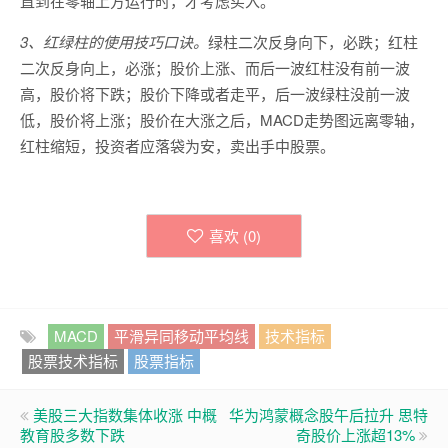
直到在零轴上方运行时，才考虑买入。
3、红绿柱的使用技巧口诀。
绿柱二次反身向下，必跌；红柱
二次反身向上，必涨；股价上涨、而后一波红柱没有前一波
高，股价将下跌；股价下降或者走平，后一波绿柱没前一波
低，股价将上涨；股价在大涨之后，MACD走势图远离零轴，
红柱缩短，投资者应落袋为安，卖出手中股票。
喜欢 (
0
)
MACD
平滑异同移动平均线
技术指标
股票技术指标
股票指标
美股三大指数集体收涨 中概
华为鸿蒙概念股午后拉升 思特
教育股多数下跌
奇股价上涨超13%