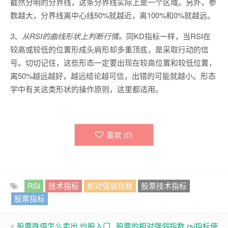
截然分明的分界线，这条分界线实际上是一个区域。另外，参
数越大，分界线离中心线50%就越近，离100%和0%就越远。
3、从RSI的曲线形状上判断行情。
同KD指标一样，当RSI在
较高或较低的位置形成头肩形却多重顶底，是采取行动的信
号。切切记住，这些形态一定要出现在较高位置和较低位置，
离50%越远越好，越远结论越可信，出错的可能就越小。形态
学中有关这类形状的操作原则，这里都适用。
喜欢 (
0
)
RSI
技术指标
相对强弱指数
股票技术指标
股票指标
股票跌停怎么卖出 炒股入门
股票的相对强弱指数 rsi指标使