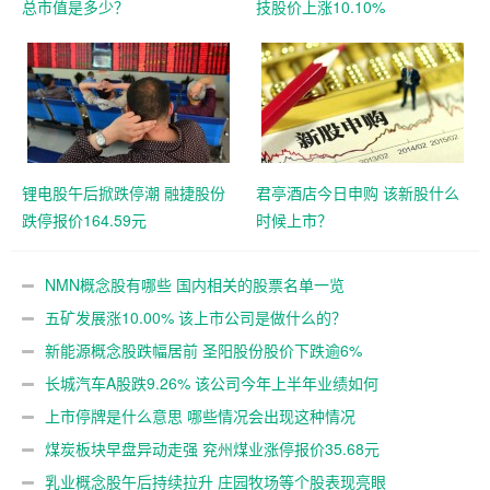
总市值是多少？
技股价上涨10.10%
锂电股午后掀跌停潮 融捷股份
君亭酒店今日申购 该新股什么
跌停报价164.59元
时候上市？
NMN概念股有哪些 国内相关的股票名单一览
五矿发展涨10.00% 该上市公司是做什么的？
新能源概念股跌幅居前 圣阳股份股价下跌逾6%
长城汽车A股跌9.26% 该公司今年上半年业绩如何
上市停牌是什么意思 哪些情况会出现这种情况
煤炭板块早盘异动走强 兖州煤业涨停报价35.68元
乳业概念股午后持续拉升 庄园牧场等个股表现亮眼