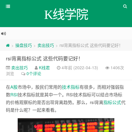
K线学院
操盘技巧
卖出技巧
rsi背离指标公式 这些代码要记好！
>
>
>
rsi背离指标公式 这些代码要记好！
卖出技巧
K线君
4年前 (2022-04-13)
1406次
浏览
0个评论
在
A股
市场中，股民们常用的
技术
指标
有很多，而相对强弱指
数
RSI
技术指标就是其中一个。RSI技术指标可以结合市场标
的价格观察标的是否出现背离趋势。那么，rsi背离
指标公式
代
码是什么呢？一起来看看。