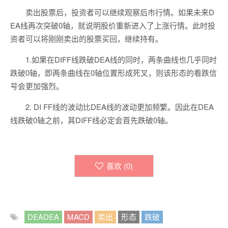
卖出股票后，投资者可以继续观察后市行情。如果未来D
EA线再次突破0轴，就说明股价重新进入了上涨行情。此时投
资者可以将刚刚卖出的股票买回，继续持有。
1.如果在DIFF线跌破DEA线的同时，两条曲线也几乎同时
跌破0轴，即两条曲线在0轴位置形成死叉，则该形态的看跌信
号会更加强烈。
2. DI FF线的波动比DEA线的波动更加频繁。因此在DEA
线跌破0轴之前，其DIFF线必定会首先跌破0轴。
喜欢 (
0
)
DEADEA
MACD
卖出
形态
跌破