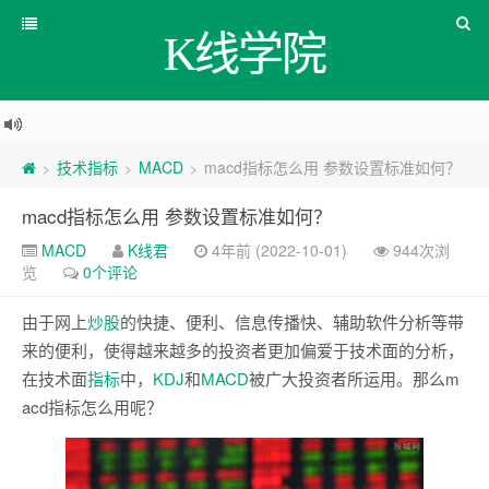
K线学院
技术指标
MACD
macd指标怎么用 参数设置标准如何？
>
>
>
macd指标怎么用 参数设置标准如何？
MACD
K线君
4年前 (2022-10-01)
944次浏
览
0个评论
由于网上
炒股
的快捷、便利、信息传播快、辅助软件分析等带
来的便利，使得越来越多的投资者更加偏爱于技术面的分析，
在技术面
指标
中，
KDJ
和
MACD
被广大投资者所运用。那么m
acd指标怎么用呢？