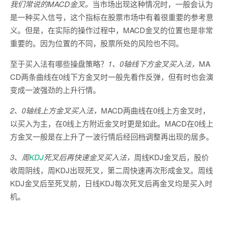
我们常说的MACD金叉。
当市场出现这种情况时，一般会认为
是一种买入信号，这个指标在股票市场中有着很重要的参考意
义。但是，在实际的操作过程中，MACD金叉的位置也是非常
重要的。因为位置的不同，股票所处的风险也不同。
至于买入法有哪些操盘策略？
1、0轴线下方金叉买入法，
MA
CD两条曲线在0线下方金叉时一般先看作反弹，但有时也会演
变成一波强劲的上升行情。
2、0轴线上方金叉买入法，
MACD两曲线在0线上方金叉时，
以买入为主，在0线上方附近金叉时更是如此。MACD在0线上
方金叉一般是在上升了一波行情后经回档调整再出现的居多。
3、周
KDJ
死叉后再快速金叉买入法，
周线KDJ金叉后，股价
收周阴线，周KDJ出现死叉，第二周快速再次形成金叉。周线
KDJ金叉后至死叉前，日线KDJ每次死叉后再金叉均是买入时
机。