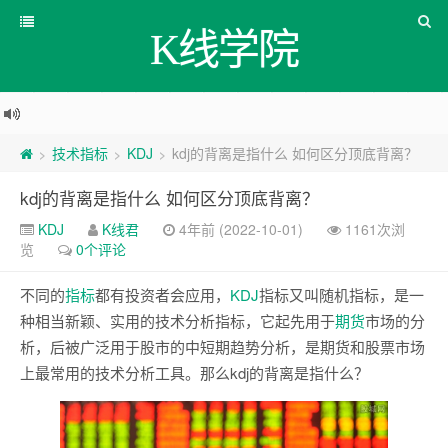
K线学院
技术指标
KDJ
kdj的背离是指什么 如何区分顶底背离？
>
>
>
kdj的背离是指什么 如何区分顶底背离？
KDJ
K线君
4年前 (2022-10-01)
1161次浏
览
0个评论
不同的
指标
都有投资者会应用，
KDJ
指标又叫随机指标，是一
种相当新颖、实用的技术分析指标，它起先用于
期货
市场的分
析，后被广泛用于股市的中短期趋势分析，是期货和股票市场
上最常用的技术分析工具。那么kdj的背离是指什么？