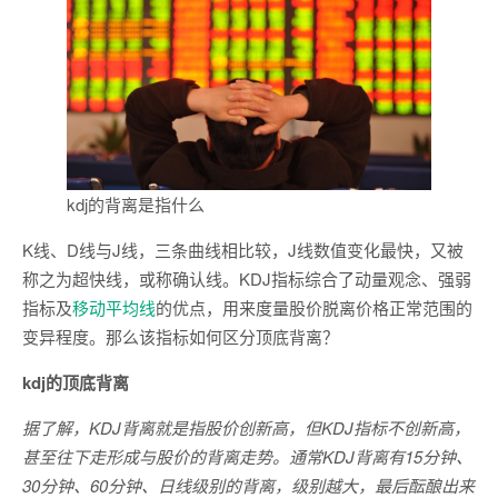
kdj的背离是指什么
K线、D线与J线，三条曲线相比较，J线数值变化最快，又被
称之为超快线，或称确认线。KDJ指标综合了动量观念、强弱
指标及
移动平均线
的优点，用来度量股价脱离价格正常范围的
变异程度。那么该指标如何区分顶底背离？
kdj的顶底背离
据了解，KDJ背离就是指股价创新高，但KDJ指标不创新高，
甚至往下走形成与股价的背离走势。通常KDJ背离有15分钟、
30分钟、60分钟、日线级别的背离，级别越大，最后酝酿出来