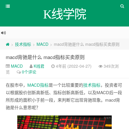
K线学院
技术指标
MACD
macd背驰是什么 macd指标买卖原则
>
>
>
macd背驰是什么 macd指标买卖原则
MACD
K线君
4年前 (2022-04-27)
349次浏
览
0个评论
在股市中，
MACD
指标
是一个比较重要的
技术指标
，投资者可
以根据股价创新高新低、指标创新高新低，以及MACD后一段
所形成的面积小于前一段，来判断它出现背驰现象。macd背
驰是什么意思呢？