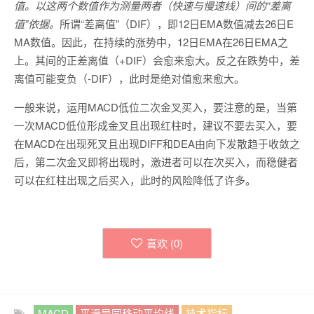
值。以这两个数值作为测量两者（快速与慢速线）间的“差离
值”依据。
所谓“差离值”（DIF），即12日EMA数值减去26日E
MA数值。因此，在持续的涨势中，12日EMA在26日EMA之
上。其间的正差离值（+DIF）会愈来愈大。反之在跌势中，差
离值可能变负（-DIF），此时是绝对值愈来愈大。
一般来说，运用MACD低位二次金叉买入，要注意的是，当第
一次MACD低位形成金叉且出现红柱时，建议不要去买入，要
在MACD在出现死叉且出现DIFF和DEA由向下发散趋于收敛之
后，第二次金叉即将出现时，激进者可以在次买入，而稳健者
可以在红柱出现之后买入，此时的风险降低了许多。
喜欢 (
0
)
MACD
平滑异同移动平均线
技术指标