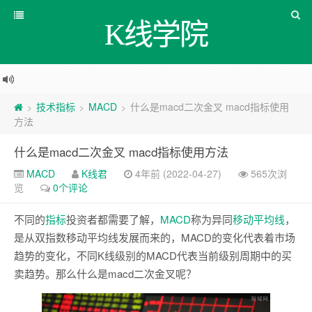
K线学院
技术指标
MACD
什么是macd二次金叉 macd指标使用
>
>
>
方法
什么是macd二次金叉 macd指标使用方法
MACD
K线君
4年前 (2022-04-27)
565次浏
览
0个评论
不同的
指标
投资者都需要了解，
MACD
称为异同
移动平均线
，
是从双指数移动平均线发展而来的，MACD的变化代表着市场
趋势的变化，不同K线级别的MACD代表当前级别周期中的买
卖趋势。那么什么是macd二次金叉呢？