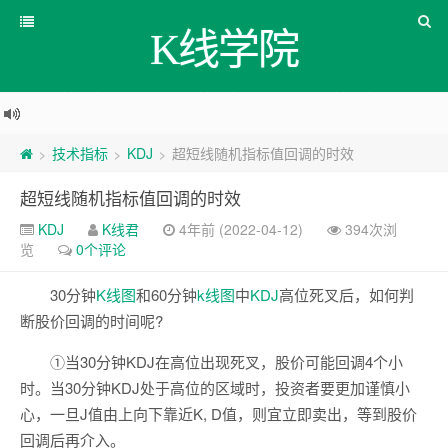
K线学院
技术指标
KDJ
超短线随机指标值回调的时效
>
>
>
超短线随机指标值回调的时效
KDJ
K线君
4年前 (2022-04-12)
394次浏
览
0个评论
30分钟
K线图
和60分钟
k线图
中
KDJ
高位死叉后，如何判
断股价回调的时间呢?
①当30分钟KDJ在高位出现死叉，股价可能回调4个小
时。当30分钟KDJ处于高位的区域时，投资者要更加谨慎小
心，一旦J值由上向下靠近K, D值，则宜立即卖出，等到股价
回调后再介入。