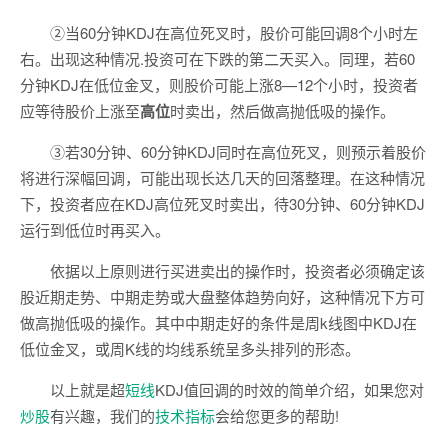
②当60分钟KDJ在高位死叉时，股价可能回调8个小时左
右。出现这种情况.投资可在下跌的第二天买入。同理，若60
分钟KDJ在低位金叉，则股价可能上涨8—12个小时，投资者
应等待股价上涨至
高位
时卖出，然后做高抛低吸的操作。
③若30分钟、60分钟KDJ同时在高位死叉，则预示着股价
将进行深幅回调，可能出现长达几天的回落整理。在这种情况
下，投资者应在KDJ高位死叉时卖出，待30分钟、60分钟KDJ
运行到低位时再买入。
依据以上原则进行买进卖出的操作时，投资者必须确定该
股近期走势、中期走势或大盘整体趋势向好，这种情况下方可
做高抛低吸的操作。其中中期走好的条件是周k线图中KDJ在
低位金叉，或周K线的均线系统呈多头排列的形态。
以上就是超
短线
KDJ值回调的时效的简单介绍，如果您对
炒股
有兴趣，我们的
技术
指标
会给您更多的帮助!