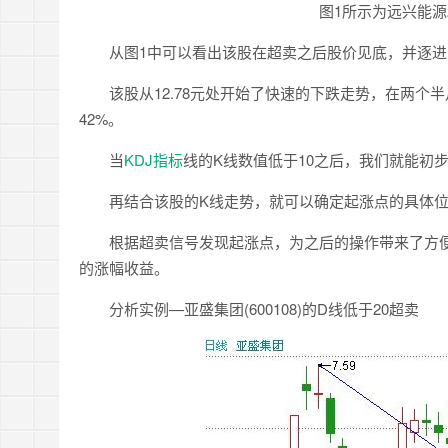
图1所示为远兴能源201
从图1中可以看出该股在超卖之后股价见底，并逐进
该股从12.78元处开始了快速的下跌走势，在两个半月
42%。
当
KDJ
指标
线的K线数值低于10之后，我们就能初
再结合该股的K线走势，就可以确定起涨点的具体位
根据超卖信号发现起涨点，为之后的操作带来了方便。
的涨幅收益。
分析实例—亚盛集团(600108)的D线低于20超卖