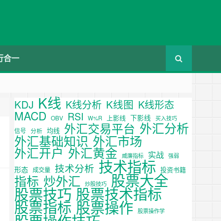
行合一
K线
KDJ
K线图
K线分析
K线形态
MACD
RSI
下影线
上影线
OBV
W%R
买入技巧
外汇分析
外汇交易平台
均线
信号
分析
外汇基础知识
外汇市场
外汇开户
外汇黄金
实战
威廉指标
强弱
技术指标
技术分析
形态
投资书籍
成交量
股票大全
炒外汇
指标
炒股技巧
股票技巧
股票技术指标
股票操作
股票指标
股票操作学
股票操作技巧