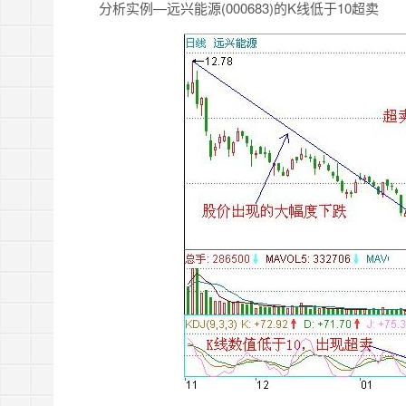
分析实例—远兴能源(000683)的K线低于10超卖