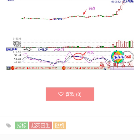
喜欢 (
0
)
指标
起死回生
随机