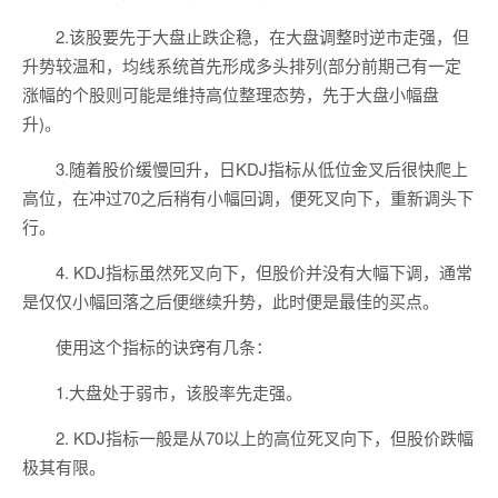
2.该股要先于大盘止跌企稳，在大盘调整时逆市走强，但
升势较温和，均线系统首先形成多头排列(部分前期己有一定
涨幅的个股则可能是维持高位整理态势，先于大盘小幅盘
升)。
3.随着股价缓慢回升，日KDJ指标从低位金叉后很快爬上
高位，在冲过70之后稍有小幅回调，便死叉向下，重新调头下
行。
4. KDJ指标虽然死叉向下，但股价并没有大幅下调，通常
是仅仅小幅回落之后便继续升势，此时便是最佳的买点。
使用这个指标的诀窍有几条：
1.大盘处于弱市，该股率先走强。
2. KDJ指标一般是从70以上的高位死叉向下，但股价跌幅
极其有限。