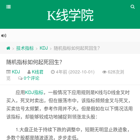
K线学院
技术指标
KDJ
随机指标如何起死回生？
>
>
>
随机指标如何起死回生？
KDJ
K线君
4年前 (2022-10-01)
628次浏
览
0个评论
应用
KDJ
指标
，一般情况下应用规则是K线与D线金叉时
买入，死叉时卖出，但在振荡市中，该指标频频金叉与死叉，
买卖信号太频繁，参考作用并不大。但是假如在以下情况活用
该指标，却能够较成功地捕捉到领涨龙头股：
1.大盘正处于持续下跌的调整中，短期无明显止跌迹象，
多数个股都是随波逐流，步步走低。