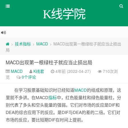
K线学院
技术指标
MACD
MACD出现第一根绿柱子就应当止损出
>
>
>
局
MACD出现第一根绿柱子就应当止损出局
MACD
K线君
4年前 (2022-04-27)
710次浏
览
0个评论
在学习股票基础知识时已经知道
MACD
的组成和原理，这
里就不多讲。在MACD
指标
中，红色能量柱和绿色能量柱，分
别代表了多头和空头能量的强弱。它们对市场的反应是DIF和
DEA的综合应用下的反应。是DIF与DEA的差的二倍。它们对
市场的反应，要比短期DIF在时间上提前。