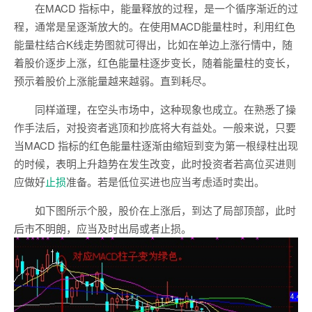
在MACD 指标中，能量释放的过程，是一个循序渐近的过
程，通常是呈逐渐放大的。在使用MACD能量柱时，利用红色
能量柱结合K线走势图就可得出，比如在单边上涨行情中，随
着股价逐步上涨，红色能量柱逐步变长，随着能量柱的变长，
预示着股价上涨能量越来越弱。直到耗尽。
同样道理，在空头市场中，这种现象也成立。在熟悉了操
作手法后，对投资者逃顶和抄底将大有益处。一般来说，只要
当MACD 指标的红色能量柱逐渐由缩短到变为第一根绿柱出现
的时候，表明上升趋势在发生改变，此时投资者若高位买进则
应做好
止损
准备。若是低位买进也应当考虑适时卖出。
如下图所示个股，股价在上涨后，到达了局部顶部，此时
后市不明朗，应当及时出局或者止损。