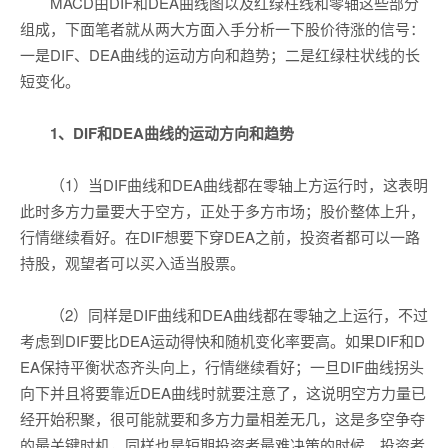
MACD由DIF和DEA曲线图以及红绿柱线和零轴这些部分
组成，下面笔者就从两大方面入手分析一下股价待涨的信号：
一是DIF、DEA曲线的运动方向和趋势；二是红绿柱状线的长
短变化。
1、DIF和DEA曲线的运动方向和趋势
（1）当DIF曲线和DEA曲线都在零轴上方运行时，这表明
此时多方力量要大于空方，正处于多方市场；股价整体上升，
行情继续看好。在DIF想要下穿DEA之前，投资者都可以一路
持股，观望者可以买入适当股票。
（2）同样是DIF曲线和DEA曲线都在零轴之上运行，不过
考虑到DIF要比DEA运动得快和随机变化率要高。如果DIF和D
EA保持平衡状态齐头向上，行情继续看好；一旦DIF曲线拐头
向下并且将要靠近DEA曲线时就要注意了，这说明空方力量已
经开始积聚，很可能就要和多方力量相差无几，这是多空争夺
的最关键时机，同样也是短期投资者最难决策的时候。投资者