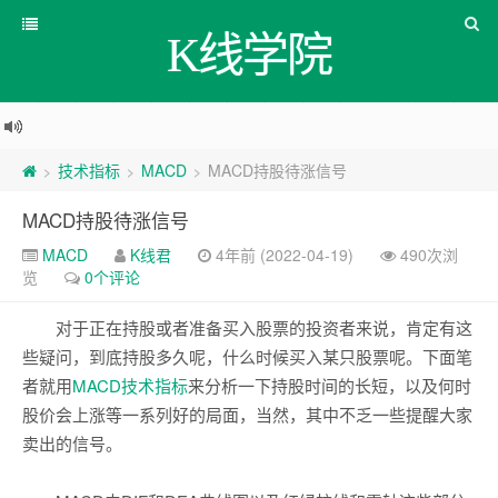
K线学院
技术指标
MACD
MACD持股待涨信号
>
>
>
MACD持股待涨信号
MACD
K线君
4年前 (2022-04-19)
490次浏
览
0个评论
对于正在持股或者准备买入股票的投资者来说，肯定有这
些疑问，到底持股多久呢，什么时候买入某只股票呢。下面笔
者就用
MACD
技术
指标
来分析一下持股时间的长短，以及何时
股价会上涨等一系列好的局面，当然，其中不乏一些提醒大家
卖出的信号。