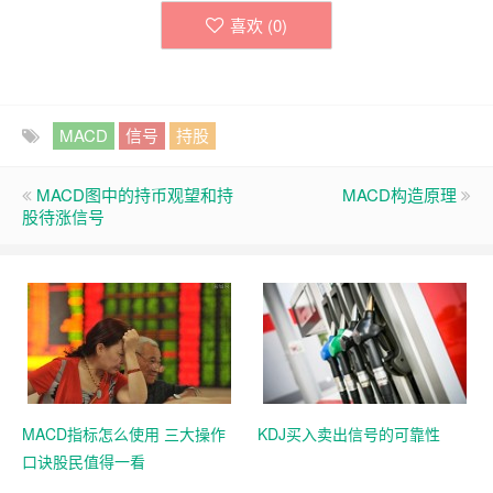
喜欢 (
0
)
MACD
信号
持股
MACD图中的持币观望和持
MACD构造原理
股待涨信号
MACD指标怎么使用 三大操作
KDJ买入卖出信号的可靠性
口诀股民值得一看