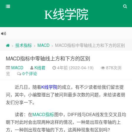
K线学院
技术指标
MACD
MACD指标中零轴线上方和下方的区别
>
>
>
MACD指标中零轴线上方和下方的区别
MACD
K线君
4年前 (2022-04-19)
878次浏
览
0个评论
近几日，随着
K线学院
的成立，有不少读者给我们留言提
问，其中，小编整理出了被问到最多次数的问题，来给读者朋
友们分享一下。
读者：在
MACD
指标
图中，DIFF线与DEA线发生交叉且均
朝下时此时会出现两种这样的情况，一种是出现在零轴的上
方，一种则出现在零轴的下方，这两种现象有区别吗?