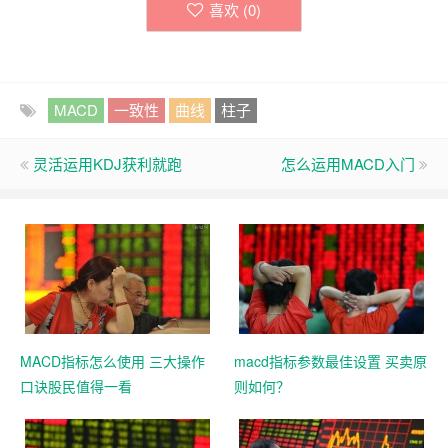
喜欢 (
0
)
MACD
一致性
曲线
柱子
灵活运用KDJ获利就跑
怎么运用MACD入门
MACD指标怎么使用 三大操作
macd指标参数最佳设置 买卖原
口诀股民值得一看
则如何？