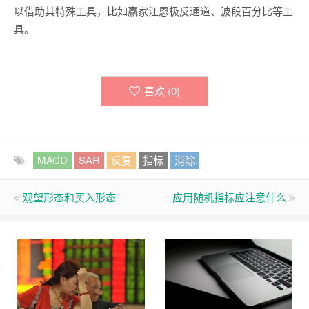
以借助其特殊工具，比如赢家江恩极反通道、波段百分比等工
具。
喜欢 (
0
)
MACD
SAR
反复
指标
消除
观望形态和买入形态
应用随机指标应注意什么