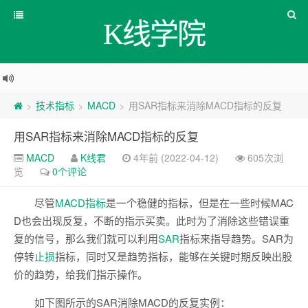
K线学院
技术指标
MACD
用SAR指标来消除MACD指标的反复
>
>
>
用SAR指标来消除MACD指标的反复
MACD
K线君
4年前 (2022-04-12)
605次浏
览
0个评论
尽管
MACD
指标
是一个稳健的指标，但是在一些时候MAC
D也会出现反复，不断的指示买卖。此时为了消除这些错误重
复的信号，那么我们就可以利用
SAR
指标来指导趋势。SAR为
停转
止损
指标，同时又是趋势指标，能够在关键时期反映出股
价的趋势，给我们指示操作。
如下图所示的SAR消除MACD的反复实例：