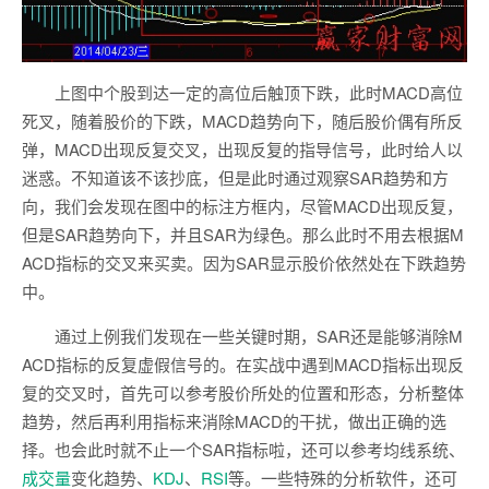
上图中个股到达一定的高位后触顶下跌，此时MACD高位
死叉，随着股价的下跌，MACD趋势向下，随后股价偶有所反
弹，MACD出现反复交叉，出现反复的指导信号，此时给人以
迷惑。不知道该不该抄底，但是此时通过观察SAR趋势和方
向，我们会发现在图中的标注方框内，尽管MACD出现反复，
但是SAR趋势向下，并且SAR为绿色。那么此时不用去根据M
ACD指标的交叉来买卖。因为SAR显示股价依然处在下跌趋势
中。
通过上例我们发现在一些关键时期，SAR还是能够消除M
ACD指标的反复虚假信号的。在实战中遇到MACD指标出现反
复的交叉时，首先可以参考股价所处的位置和形态，分析整体
趋势，然后再利用指标来消除MACD的干扰，做出正确的选
择。也会此时就不止一个SAR指标啦，还可以参考均线系统、
成交量
变化趋势、
KDJ
、
RSI
等。一些特殊的分析软件，还可