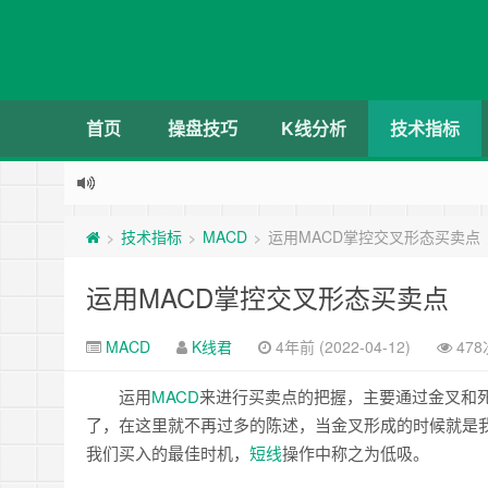
首页
操盘技巧
K线分析
技术指标
技术指标
MACD
运用MACD掌控交叉形态买卖点
>
>
>
运用MACD掌控交叉形态买卖点
MACD
K线君
4年前 (2022-04-12)
47
运用
MACD
来进行买卖点的把握，主要通过金叉和
了，在这里就不再过多的陈述，当金叉形成的时候就是
我们买入的最佳时机，
短线
操作中称之为低吸。