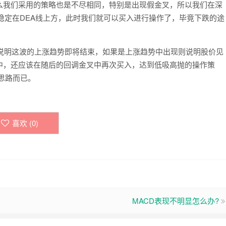
我们采用的策略也是不尽相同，特别是出现假金叉，所以我们在深
线稳定在DEA线上方，此时我们就可以买入进行操作了，毕竟下跌的途
。
军说明这波的上涨趋势即将结束，如果是上涨趋势中出现则说明股价见
中，还应该在随后的回调金叉中再次买入，达到低吸高抛的操作策
思路而已。
喜欢 (
0
)
MACD表现不明显怎么办?