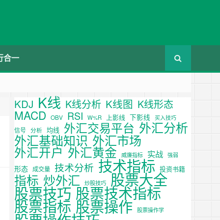
行合一
K线
KDJ
K线图
K线分析
K线形态
MACD
RSI
下影线
上影线
OBV
W%R
买入技巧
外汇分析
外汇交易平台
均线
信号
分析
外汇基础知识
外汇市场
外汇开户
外汇黄金
实战
威廉指标
强弱
技术指标
技术分析
形态
投资书籍
成交量
股票大全
炒外汇
指标
炒股技巧
股票技巧
股票技术指标
股票操作
股票指标
股票操作学
股票操作技巧