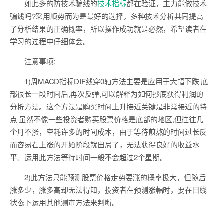
如此多的防技术骗线的
技术指标
都在验证，主力能做技术
骗线吗?采用顺势而为是最好的选择，多种技术分析共同提高
了分析结果的正确概率，所以操作成功就是必然，希望读者在
学习的过程中仔细体会。
注意事项:
1)周MACD指标DIF线穿0轴方法主要是应用于大幅下跌,底
部很长一段时间后,再次反弹,可以解释为如何抄底获得利润的
分析方法。这个方法是购买时间上升接近关键是非常接近的特
点,虽然不像一些投资者购买股票价格是底部的地区,但往往几
个月不涨，空耗许多的时间成本，由于等待煎熬的时间过长反
而容易在上涨的开始阶段就出局了，无法获得良好的收益水
平。运用此方法等待时间一般不会超过2个星期。
2)此方法只能预测股票价格走势要涨的概率极大，但随后
涨多少，涨多高却无法得知，投资者在预测涨幅时，要在日线
状态下运用其他测市方法来判断。