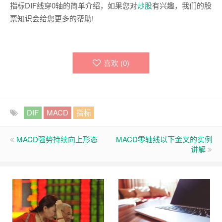
指标DIF线穿0轴的简单介绍，如果您对
炒股
有兴趣，我们的股
票知识会给您更多的帮助!
喜欢 (
0
)
DIF
MACD
指标
MACD强势持续向上形态
MACD零轴线以下金叉的实例
讲解