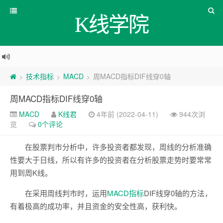
K线学院
技术指标
MACD
周MACD指标DIF线穿0轴
>
>
>
周MACD指标DIF线穿0轴
MACD
K线君
4年前 (2022-04-11)
944次浏
览
0个评论
在股票判市分析中，许多投资者都发现，周线的分析准确
性要大于日线，所以有许多的投资者在分析股票走势时要常常
用到周K线。
在采用周线判市时，运用
MACD
指标
DIF线穿0轴的方法，
有着极高的成功率，并且资金的安全性高，获利快。