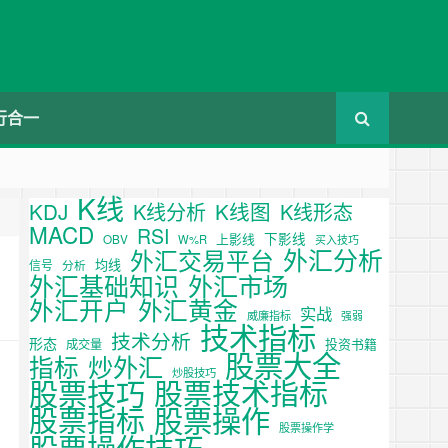
行合一
K线
KDJ
K线图
K线分析
K线形态
MACD
RSI
下影线
上影线
OBV
W%R
买入技巧
外汇分析
外汇交易平台
均线
信号
分析
外汇基础知识
外汇市场
外汇开户
外汇黄金
实战
威廉指标
强弱
技术指标
技术分析
形态
投资书籍
成交量
股票大全
炒外汇
指标
炒股技巧
股票技巧
股票技术指标
股票操作
股票指标
股票操作学
股票操作技巧