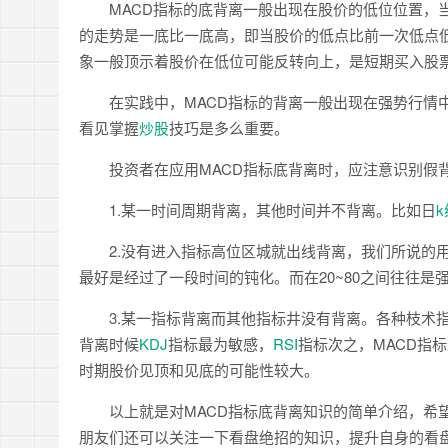
MACD指标的底背离一般出现在股价的低位位置，当
的走势是一底比一底高，即当股价的低点比前一次低点
象一般顶示着股价在低位可能反转向上，是短期买入股
在实践中，MACD指标的背离一般出现在强势行情中
看见掌握
炒股
技巧是多么重要。
投资者在应用MACD指标底背离时，应注意识别假背
1.某一时间周期背离，其他时间并不背离。比如日
2.没有进入指标高位区城就出线背离，我们所说的用背
最好是经过了一段时间的钝化。而在20~80之间往往
3.某一指标背离而其他指标井没有背离。各种枝术指
背离时候
KDJ
指标最为敏感，
RSI
指标次之，MACD指
时期股价见顶和见底的可能性较大。
以上就是对MACD指标底背离知识的简单介绍，希望
朋友们还可以关注一下看盘绝招的知识，提升自身的看