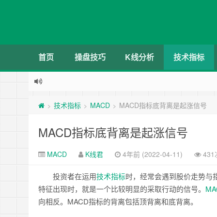
首页
操盘技巧
K线分析
技术指标
技术指标
MACD
MACD指标底背离是起涨信号
>
>
>
MACD指标底背离是起涨信号
MACD
K线君
4年前 (2022-04-11)
43
投资者在运用
技术
指标
时，经常会遇到股价走势与
特征出现时，就是一个比较明显的采取行动的信号。
MA
向相反。MACD指标的背离包括顶背离和底背离。