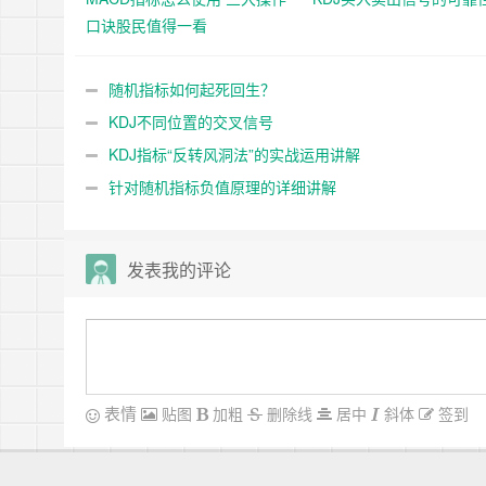
口诀股民值得一看
随机指标如何起死回生？
KDJ不同位置的交叉信号
KDJ指标“反转风洞法”的实战运用讲解
针对随机指标负值原理的详细讲解
发表我的评论
表情
贴图
加粗
删除线
居中
斜体
签到