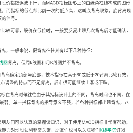
股价指数逐波下行，而MACD指标图形上的由绿色柱线构成的图形
低，而指标的低点却比前一次的低点高，这叫底背离现象。底背离现
票的信号。
比较可靠，股价在低位时，一般要反复出现几次背离后才能确认，
离，一般来说，假背离往往其有以下几种特征：
k线图
背离，但周k线图和月K线图并不背离。
离确定顶部与底部，技术指标在高于80或低于20背离比较有效，
是强市调整的特点而不足背离，后市很可能继续上涨或下跌。
标在背离时候往往由于其指标设计上的不同，背离时间也不同，在
标最弱。单一指标背离的指导意义不强，若各种指标都出现背离，这
朋友们可以认真的掌握该知识，对于使用MACD指标非常有帮助。
盘能力对炒股获利非常关键。朋友们也可以关注我们
K线学院
订阅