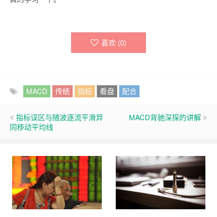
喜欢 (
0
)
MACD
传统
指标
看盘
配合
指标误区与随波逐流平滑异
MACD背驰深探的讲解
同移动平均线