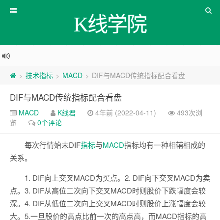
K线学院
技术指标
MACD
DIF与MACD传统指标配合看盘
>
>
>
DIF与MACD传统指标配合看盘
MACD
K线君
4年前 (2022-04-11)
493次浏
览
0个评论
每次行情始末DIF
指标
与
MACD
指标均有一种相辅相成的
关系。
1. DIF向上交叉MACD为买点。2. DIF向下交叉MACD为卖
点。3. DIF从高位二次向下交叉MACD时则股价下跌幅度会较
深。4. DIF从低位二次向上交叉MACD时则股价上涨幅度会较
大。5.一旦股价的高点比前一次的高点高，而MACD指标的高