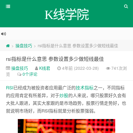
K线学院
操盘技巧
rsi指标是什么意思 参数设置多少做短线最佳
>
>
rsi指标是什么意思 参数设置多少做短线最佳
操盘技巧
K线君
4年前 (2022-03-28)
741次浏
览
0个评论
RSI
已经成为被投资者应用最广泛的
技术
指标
之一，不同指标
的应用肯定有所差异，对于
炒股
的人来说，哪只股票好久会有
大批人跟进，其实大家跟的是市场趋势，股票行情走势好，也
就说明市场好，而RSI指标就是分析股票强弱。