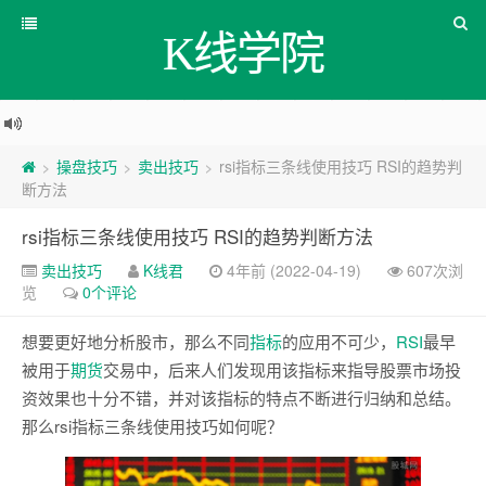
K线学院
操盘技巧
卖出技巧
rsi指标三条线使用技巧 RSI的趋势判
>
>
>
断方法
rsi指标三条线使用技巧 RSI的趋势判断方法
卖出技巧
K线君
4年前 (2022-04-19)
607次浏
览
0个评论
想要更好地分析股市，那么不同
指标
的应用不可少，
RSI
最早
被用于
期货
交易中，后来人们发现用该指标来指导股票市场投
资效果也十分不错，并对该指标的特点不断进行归纳和总结。
那么rsi指标三条线使用技巧如何呢？