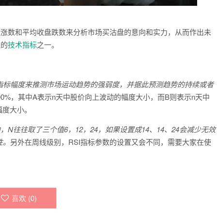
盘涨数和平均收盘跌数来分析市场买沽盘的意向和实力，从而作出未
泛的
技术
指标
之一。
指标幅度来推测市场运动趋势的强弱度，并据此预测趋势的持续或者
×100%，其中A表示n天中股价向上波动的幅度大小，而B则表示n天中
幅度大小。
N往往取了三个值6，12，24，如果设置成14、14、24会减少无效
性。
另外在周线级别，RSI指标参数的设置又会不同，需要大家在使
喜欢 (
0
)