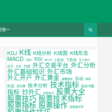
行合一
K线
KDJ
K线图
K线分析
K线形态
MACD
RSI
下影线
上影线
OBV
W%R
买入技巧
外汇分析
外汇交易平台
均线
信号
分析
外汇基础知识
外汇市场
外汇开户
外汇黄金
实战
威廉指标
强弱
技术指标
技术分析
形态
投资书籍
成交量
股票大全
炒外汇
指标
炒股技巧
股票技巧
股票技术指标
股票操作
股票指标
股票操作学
股票操作技巧