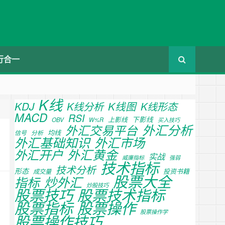
行合一
K线
KDJ
K线分析
K线图
K线形态
MACD
RSI
上影线
下影线
OBV
W%R
买入技巧
外汇分析
外汇交易平台
均线
信号
分析
外汇基础知识
外汇市场
外汇开户
外汇黄金
实战
威廉指标
强弱
技术指标
技术分析
形态
投资书籍
成交量
股票大全
指标
炒外汇
炒股技巧
股票技巧
股票技术指标
股票指标
股票操作
股票操作学
股票操作技巧