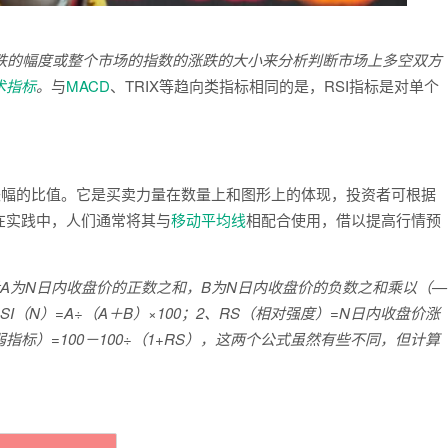
涨跌的幅度或整个市场的指数的涨跌的大小来分析判断市场上多空双方
术指标
。
与
MACD
、TRIX等趋向类指标相同的是，RSI指标是对单个
跌幅的比值。它是买卖力量在数量上和图形上的体现，投资者可根据
在实践中，人们通常将其与
移动平均线
相配合使用，借以提高行情预
设A为N日内收盘价的正数之和，B为N日内收盘价的负数之和乘以（—
I（N）=A÷（A＋B）×100；2、RS（相对强度）=N日内收盘价涨
指标）=100－100÷（1+RS），这两个公式虽然有些不同，但计算