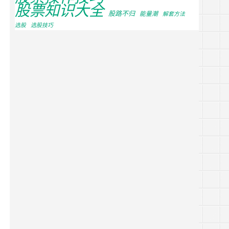
股票知识大全
股路不归
能量潮
解套方法
选股
选股技巧