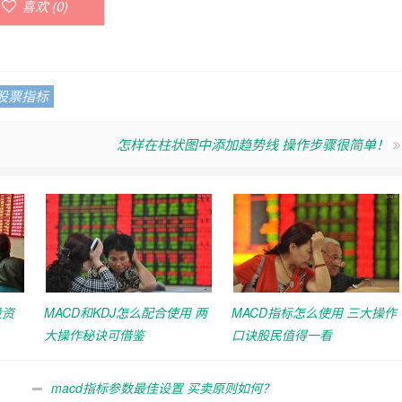
喜欢 (
0
)
股票指标
怎样在柱状图中添加趋势线 操作步骤很简单！
投资
MACD和KDJ怎么配合使用 两
MACD指标怎么使用 三大操作
大操作秘诀可借鉴
口诀股民值得一看
macd指标参数最佳设置 买卖原则如何？