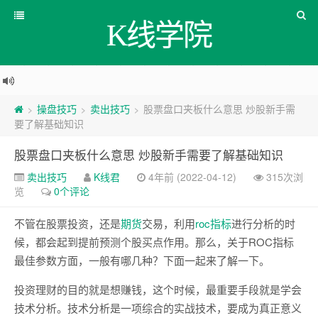
K线学院
操盘技巧
卖出技巧
股票盘口夹板什么意思 炒股新手需
>
>
>
要了解基础知识
股票盘口夹板什么意思 炒股新手需要了解基础知识
卖出技巧
K线君
4年前 (2022-04-12)
315次浏
览
0个评论
不管在股票投资，还是
期货
交易，利用
roc
指标
进行分析的时
候，都会起到提前预测个股买点作用。那么，关于ROC指标
最佳参数方面，一般有哪几种？下面一起来了解一下。
投资理财的目的就是想赚钱，这个时候，最重要手段就是学会
技术分析。技术分析是一项综合的实战技术，要成为真正意义