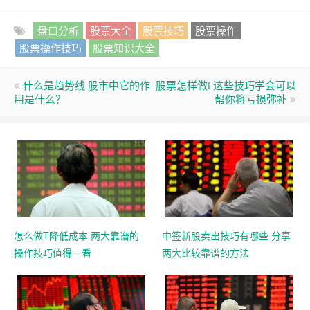
盘口分析
股票大全
股票技巧
股票操作
股票操作技巧
股票知识大全
什么是趋势线 股市中它的作
股票怎样做t 这些技巧学会可以
用是什么？
帮你将亏损弥补
怎么做T降低成本 两大靠谱的
中签新股卖出技巧有哪些 分享
操作技巧值得一看
两大比较靠谱的方法