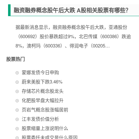
融资融券概念股午后大跌 A股相关股票有哪些？
据最新消息显示，融资融券概念股午后大跌，亚通股份
（600692）股价暴跌超过9%，北巴传媒（600386）跌逾
8%，澳柯玛（600336）、得润电子（00205…
股票热门
蒙娜发债今日申购
蔚来美股下跌3.46%
存储芯片概念股龙头
化肥股早盘大幅拉升
页岩气概念股涨幅居前
江丰发债价值分析
股票缩量上涨说明什么
股票委托未成交是什么原因