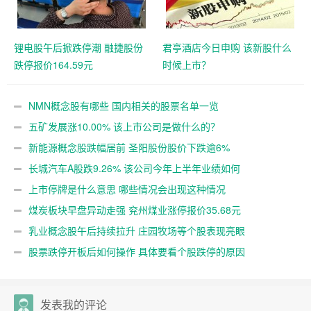
锂电股午后掀跌停潮 融捷股份
君亭酒店今日申购 该新股什么
跌停报价164.59元
时候上市？
NMN概念股有哪些 国内相关的股票名单一览
五矿发展涨10.00% 该上市公司是做什么的？
新能源概念股跌幅居前 圣阳股份股价下跌逾6%
长城汽车A股跌9.26% 该公司今年上半年业绩如何
上市停牌是什么意思 哪些情况会出现这种情况
煤炭板块早盘异动走强 兖州煤业涨停报价35.68元
乳业概念股午后持续拉升 庄园牧场等个股表现亮眼
股票跌停开板后如何操作 具体要看个股跌停的原因
发表我的评论