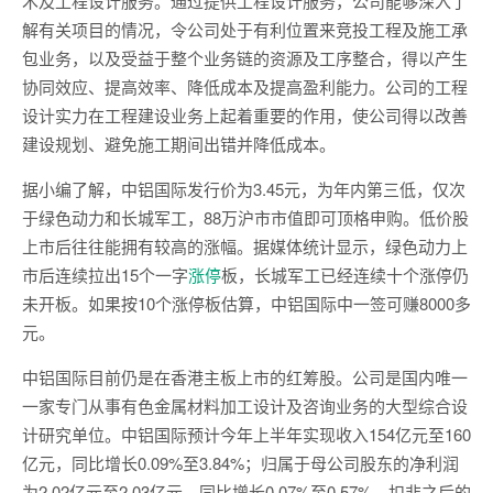
术及工程设计服务。通过提供工程设计服务，公司能够深入了
解有关项目的情况，令公司处于有利位置来竞投工程及施工承
包业务，以及受益于整个业务链的资源及工序整合，得以产生
协同效应、提高效率、降低成本及提高盈利能力。公司的工程
设计实力在工程建设业务上起着重要的作用，使公司得以改善
建设规划、避免施工期间出错并降低成本。
据小编了解，中铝国际发行价为3.45元，为年内第三低，仅次
于绿色动力和长城军工，88万沪市市值即可顶格申购。低价股
上市后往往能拥有较高的涨幅。据媒体统计显示，绿色动力上
市后连续拉出15个一字
涨停
板，长城军工已经连续十个涨停仍
未开板。如果按10个涨停板估算，中铝国际中一签可赚8000多
元。
中铝国际目前仍是在香港主板上市的红筹股。公司是国内唯一
一家专门从事有色金属材料加工设计及咨询业务的大型综合设
计研究单位。中铝国际预计今年上半年实现收入154亿元至160
亿元，同比增长0.09%至3.84%；归属于母公司股东的净利润
为2.02亿元至2.03亿元，同比增长0.07%至0.57%。扣非之后的