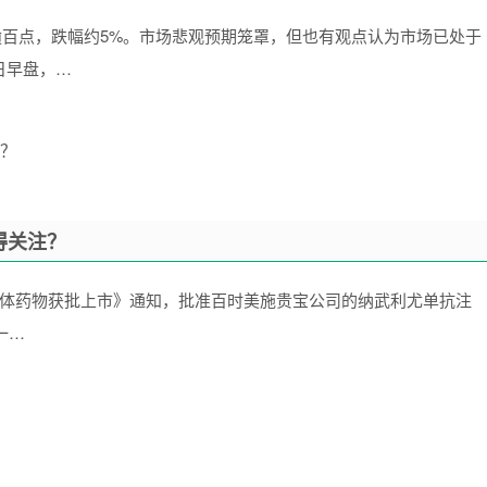
逾百点，跌幅约5%。市场悲观预期笼罩，但也有观点认为市场已处于
日早盘，…
得关注？
1抗体药物获批上市》通知，批准百时美施贵宝公司的纳武利尤单抗注
一…