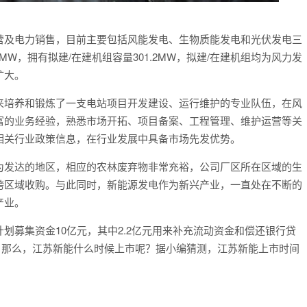
营及电力销售，目前主要包括风能发电、生物质能发电和光伏发电三
MW，拥有拟建/在建机组容量301.2MW，拟建/在建机组均为风力发
扩大。
来培养和锻炼了一支电站项目开发建设、运行维护的专业队伍，在风
富的业务经验，熟悉市场开拓、项目备案、工程管理、维护运营等关
相关行业政策信息，在行业发展中具备市场先发优势。
为发达的地区，相应的农林废弃物非常充裕，公司厂区所在区域的生
跨区域收购。与此同时，新能源发电作为新兴产业，一直处在不断的
产业。
划募集资金10亿元，其中2.2亿元用来补充流动资金和偿还银行贷
目。那么，江苏新能什么时候上市呢？据小编猜测，江苏新能上市时间