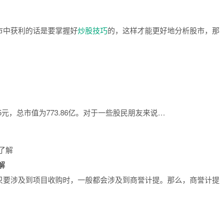
市中获利的话是要掌握好
炒股技巧
的，这样才能更好地分析股市，那
.65元，总市值为773.86亿。对于一些股民朋友来说…
解
只要涉及到项目收购时，一般都会涉及到商誉计提。那么，商誉计提