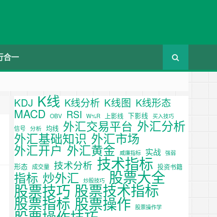
行合一
K线
KDJ
K线图
K线分析
K线形态
MACD
RSI
下影线
上影线
OBV
W%R
买入技巧
外汇分析
外汇交易平台
均线
信号
分析
外汇基础知识
外汇市场
外汇开户
外汇黄金
实战
威廉指标
强弱
技术指标
技术分析
形态
投资书籍
成交量
股票大全
炒外汇
指标
炒股技巧
股票技巧
股票技术指标
股票操作
股票指标
股票操作学
股票操作技巧