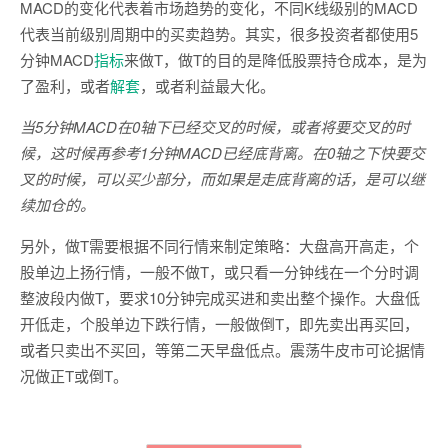
MACD的变化代表着市场趋势的变化，不同K线级别的MACD
代表当前级别周期中的买卖趋势。其实，很多投资者都使用5
分钟MACD
指标
来做T，做T的目的是降低股票持仓成本，是为
了盈利，或者
解套
，或者利益最大化。
当5分钟MACD在0轴下已经交叉的时候，或者将要交叉的时
候，这时候再参考1分钟MACD已经底背离。在0轴之下快要交
叉的时候，可以买少部分，而如果是走底背离的话，是可以继
续加仓的。
另外，做T需要根据不同行情来制定策略：大盘高开高走，个
股单边上扬行情，一般不做T，或只看一分钟线在一个分时调
整波段内做T，要求10分钟完成买进和卖出整个操作。大盘低
开低走，个股单边下跌行情，一般做倒T，即先卖出再买回，
或者只卖出不买回，等第二天早盘低点。震荡牛皮市可论据情
况做正T或倒T。