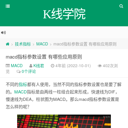
K线学院
技术指标
MACD
macd指标参数设置 有哪些应用原则
>
>
>
macd指标参数设置 有哪些应用原则
MACD
K线君
4年前 (2022-10-01)
402次浏
览
0个评论
不同的
指标
都有人使用，当然不同的指标参数设置也是要了解
的。
MACD
指标是由两线一柱组合起来形成，快速线为DIF，
慢速线为DEA，柱状图为MACD。那么macd指标参数设置是
怎么样的呢？