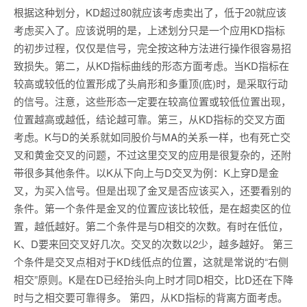
根据这种划分，KD超过80就应该考虑卖出了，低于20就应该
考虑买入了。应该说明的是，上述划分只是一个应用KD指标
的初步过程，仅仅是信号，完全按这种方法进行操作很容易招
致损失。第二，从KD指标曲线的形态方面考虑。当KD指标在
较高或较低的位置形成了头肩形和多重顶(底)时，是采取行动
的信号。注意，这些形态一定要在较高位置或较低位置出现，
位置越高或越低，结论越可靠。第三，从KD指标的交叉方面
考虑。K与D的关系就如同股价与MA的关系一样，也有死亡交
叉和黄金交叉的问题，不过这里交叉的应用是很复杂的，还附
带很多其他条件。以K从下向上与D交叉为例：K上穿D是金
叉，为买入信号。但是出现了金叉是否应该买入，还要看别的
条件。第一个条件是金叉的位置应该比较低，是在超卖区的位
置，越低越好。第二个条件是与D相交的次数。有时在低位，
K、D要来回交叉好几次。交叉的次数以2少，越多越好。 第三
个条件是交叉点相对于KD线低点的位置，这就是常说的“右侧
相交”原则。K是在D已经抬头向上时才同D相交，比D还在下降
时与之相交要可靠得多。 第四，从KD指标的背离方面考虑。