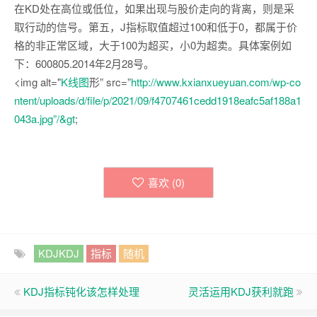
在KD处在高位或低位，如果出现与股价走向的背离，则是采
取行动的信号。第五，J指标取值超过100和低于0，都属于价
格的非正常区域，大于100为超买，小0为超卖。具体案例如
下：600805.2014年2月28号。
<img alt="
K线图
形” src=”
http://www.kxianxueyuan.com/wp-co
ntent/uploads/d/file/p/2021/09/f4707461cedd1918eafc5af188a1
043a.jpg”/&gt
;
喜欢 (
0
)
KDJKDJ
指标
随机
KDJ指标钝化该怎样处理
灵活运用KDJ获利就跑