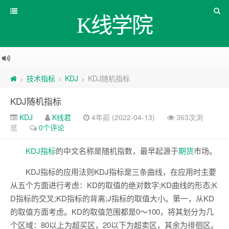
K线学院
技术指标
KDJ
KDJ随机指标
>
>
>
KDJ随机指标
KDJ
K线君
4年前 (2022-04-13)
363次浏
览
0个评论
KDJ
指标
的中文名称是随机指数，最早起源于
期货
市场。
KDJ指标的应用法则KDJ指标是三条曲线，在应用时主要
从五个方面进行考虑：KD的取值的绝对数字;KD曲线的形态;K
D指标的交叉;KD指标的背离;J指标的取值大小。第一，从KD
的取值方面考虑。KD的取值范围都是0～100，将其划分为几
个区域：80以上为超买区，20以下为超卖区，其余为徘徊区。