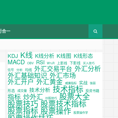
行合一
K线
KDJ
K线图
K线分析
K线形态
MACD
RSI
下影线
上影线
OBV
W%R
买入技巧
外汇分析
外汇交易平台
均线
信号
分析
外汇基础知识
外汇市场
外汇开户
外汇黄金
实战
威廉指标
强弱
技术指标
技术分析
形态
投资书籍
成交量
股票大全
炒外汇
指标
炒股技巧
股票技巧
股票技术指标
股票操作
股票指标
股票操作学
股票操作技巧